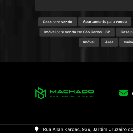
Apartamento
para
venda
Casa
para
venda
Imóvel
para
venda
em
São Carlos - SP
Casa
p
Imóvel
Área
Imóv
Rua Allan Kardec, 939, Jardim Cruzeiro do