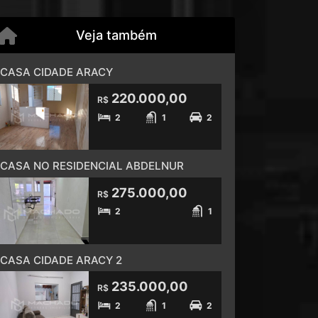
Veja também
CASA CIDADE ARACY
220.000,00
R$
2
1
2
CASA NO RESIDENCIAL ABDELNUR
275.000,00
R$
2
1
CASA CIDADE ARACY 2
235.000,00
R$
2
1
2