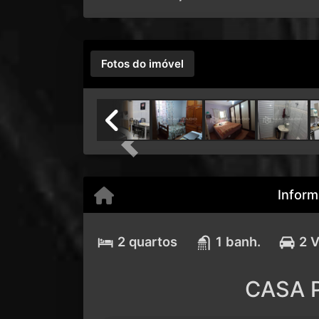
Fotos do imóvel
Previous
Inform
2 quartos
1 banh.
2 
CASA P