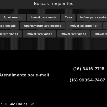
Buscas frequentes
Apartamento
Imóvel
para
venda
Casa
Imóvel
para
venda
ara
locação
Apartamento
para
locação
Imóvel
em
Ibaté - SP
el
para
venda
Imóvel
para
venda
Imóvel
para
venda
Imóvel
e
(16) 3416-7715
Atendimento por e-mail
(16) 99354-7487
 Sul, São Carlos, SP