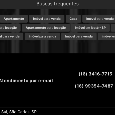
Buscas frequentes
Apartamento
Imóvel
para
venda
Casa
Imóvel
para
venda
ara
locação
Apartamento
para
locação
Imóvel
em
Ibaté - SP
el
para
venda
Imóvel
para
venda
Imóvel
para
venda
Imóvel
e
(16) 3416-7715
Atendimento por e-mail
(16) 99354-7487
 Sul, São Carlos, SP