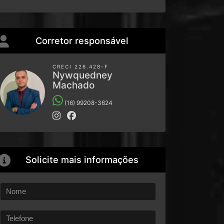
Corretor responsável
CRECI 226.428-F
Nywquedney
Machado
(16) 99208-3624
Solicite mais informações