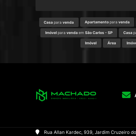
Apartamento
para
venda
Casa
para
venda
Imóvel
para
venda
em
São Carlos - SP
Casa
p
Imóvel
Área
Imóv
Rua Allan Kardec, 939, Jardim Cruzeiro do