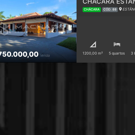
CHÁCARA ESTÂ
ESTÂNC
CHÁCARA
CÓD. 88
750.000,00
1200,00 m²
5 quartos
3 
Venda