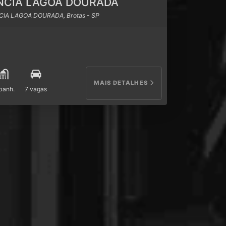
NCIA LAGOA DOURADA
IA LAGOA DOURADA, Brotas - SP
MAIS DETALHES
banh.
7 vagas