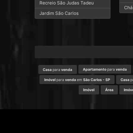
Recreio São Judas Tadeu
Chá
Jardim São Carlos
Apartamento
para
venda
Casa
para
venda
Imóvel
para
venda
em
São Carlos - SP
Casa
p
Imóvel
Área
Imóv