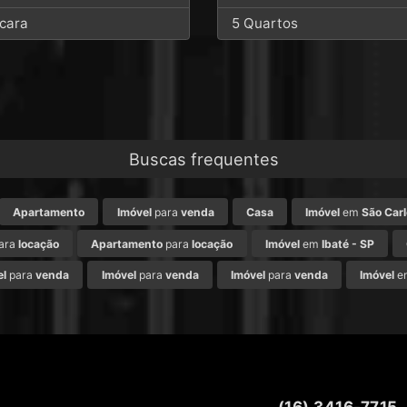
cara
5 Quartos
Buscas frequentes
Apartamento
Imóvel
para
venda
Casa
Imóvel
em
São Carl
ara
locação
Apartamento
para
locação
Imóvel
em
Ibaté - SP
el
para
venda
Imóvel
para
venda
Imóvel
para
venda
Imóvel
e