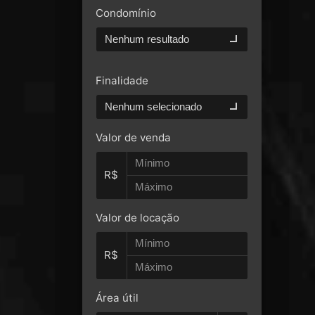
Condomínio
Nenhum resultado
Finalidade
Nenhum selecionado
Valor de venda
R$
Valor de locação
R$
Área útil