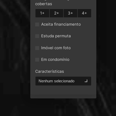
cobertas
1+
2+
3+
4+
Aceita financiamento
Estuda permuta
Imóvel com foto
Em condomínio
Características
Nenhum selecionado