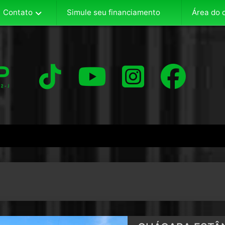
Contato
Área do c
Simule seu financiamento