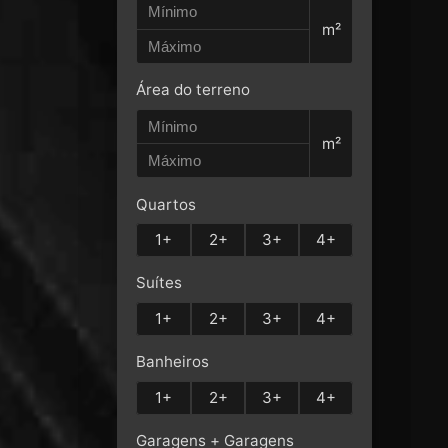
m²
Área do terreno
m²
Quartos
1+
2+
3+
4+
Suítes
1+
2+
3+
4+
Banheiros
1+
2+
3+
4+
Garagens + Garagens